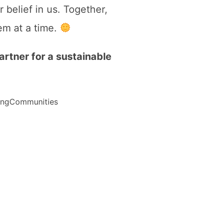
 belief in us. Together,
em at a time.
rtner for a sustainable
ingCommunities