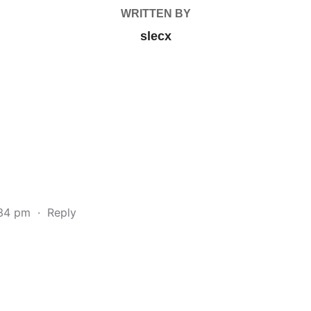
WRITTEN BY
slecx
:34 pm
·
Reply