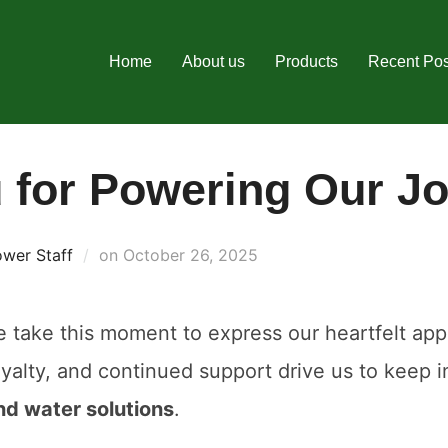
Home
About us
Products
Recent Pos
 for Powering Our Jo
Posted
wer Staff
on
October 26, 2025
on
e take this moment to express our heartfelt appre
loyalty, and continued support drive us to keep 
nd water solutions
.