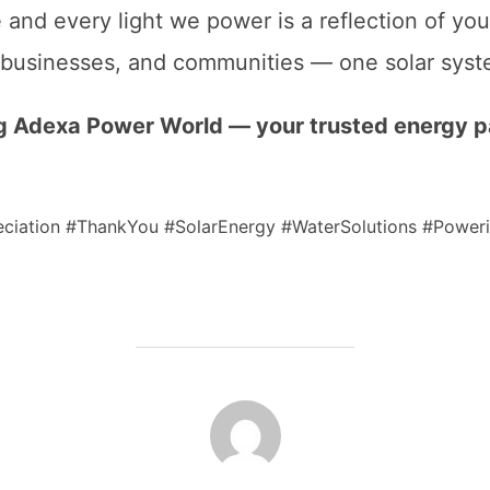
and every light we power is a reflection of your
 businesses, and communities — one solar syst
g Adexa Power World — your trusted energy pa
ciation #ThankYou #SolarEnergy #WaterSolutions #Power
POST AUTHOR