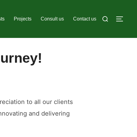
Search
ts
Projects
Consult us
Contact us
TOGG
for:
urney!
ciation to all our clients
innovating and delivering