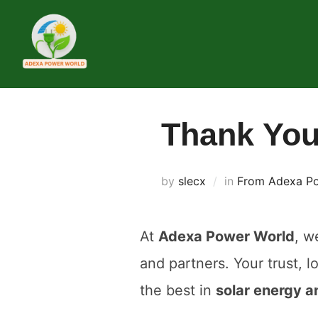
Skip
to
content
Thank You
by
slecx
in
From Adexa Po
At
Adexa Power World
, w
and partners. Your trust, 
the best in
solar energy a